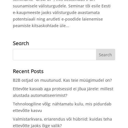
suunamisele välisturgudele. Seminar tõi esile Eesti
e-kaupmeeste jaoks välisturgude avastamata
potentsiaali ning arutleti e-poodide laienemise
peamiste kitsaskohtade üle...
Search
Recent Posts
B2B ostjad on muutunud. Kas teie müügimudel on?
Ettevõte kasvab aga protsessid ei jõua järele: millest
alustada automatiseerimist?
Tehnoloogiline võlg: nähtamatu kulu, mis pidurdab
ettevõtte kasvu
Valmistarkvara, eriarendus või hübriid: kuidas teha
ettevõtte jaoks õige valik?