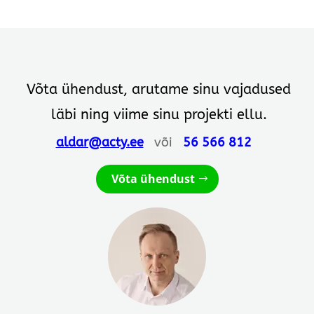
Võta ühendust, arutame sinu vajadused
läbi ning viime sinu projekti ellu.
aldar@acty.ee
või
56 566 812
Võta ühendust