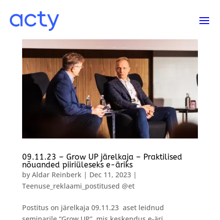
09.11.23 – Grow UP järelkaja – Praktilised
nõuanded piiriüleseks e-äriks
by
Aldar Reinberk
|
Dec 11, 2023
|
Teenuse_reklaami_postitused @et
Postitus on järelkaja 09.11.23 aset leidnud
seminarile “Grow UP”, mis keskendus e-äri