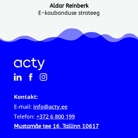
Aldar Reinberk
E-kaubanduse strateeg
Kontakt:
E-mail:
info@acty.ee
Telefon:
+372 6 800 199
Mustamäe tee 16, Tallinn 10617