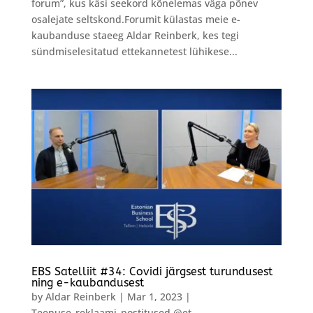
forum”, kus käsi seekord kõnelemas väga põnev
osalejate seltskond.Forumit külastas meie e-
kaubanduse staeeg Aldar Reinberk, kes tegi
sündmiselesitatud ettekannetest lühikese...
EBS Satelliit #34: Covidi järgsest turundusest
ning e-kaubandusest
by
Aldar Reinberk
|
Mar 1, 2023
|
Teenuse_reklaami_postitused @et