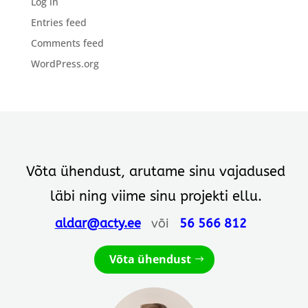
Log in
Entries feed
Comments feed
WordPress.org
Võta ühendust, arutame sinu vajadused
läbi ning viime sinu projekti ellu.
aldar@acty.ee
või
56 566 812
Võta ühendust