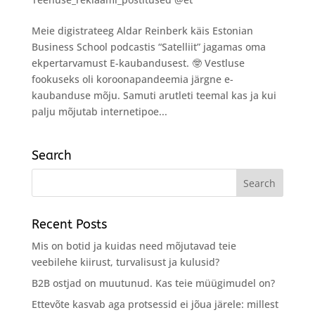
Meie digistrateeg Aldar Reinberk käis Estonian
Business School podcastis “Satelliit” jagamas oma
ekpertarvamust E-kaubandusest. 🤓 Vestluse
fookuseks oli koroonapandeemia järgne e-
kaubanduse mõju. Samuti arutleti teemal kas ja kui
palju mõjutab internetipoe...
Search
Recent Posts
Mis on botid ja kuidas need mõjutavad teie
veebilehe kiirust, turvalisust ja kulusid?
B2B ostjad on muutunud. Kas teie müügimudel on?
Ettevõte kasvab aga protsessid ei jõua järele: millest