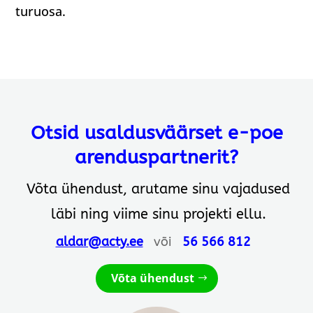
turuosa.
Otsid usaldusväärset e-poe
arenduspartnerit?
Võta ühendust, arutame sinu vajadused
läbi ning viime sinu projekti ellu.
aldar@acty.ee
või
56 566 812
Võta ühendust