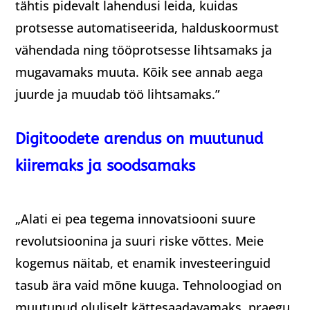
tähtis pidevalt lahendusi leida, kuidas
protsesse automatiseerida, halduskoormust
vähendada ning tööprotsesse lihtsamaks ja
mugavamaks muuta. Kõik see annab aega
juurde ja muudab töö lihtsamaks.”
Digitoodete arendus on muutunud
kiiremaks ja soodsamaks
„Alati ei pea tegema innovatsiooni suure
revolutsioonina ja suuri riske võttes. Meie
kogemus näitab, et enamik investeeringuid
tasub ära vaid mõne kuuga. Tehnoloogiad on
muutunud oluliselt kättesaadavamaks, praegu