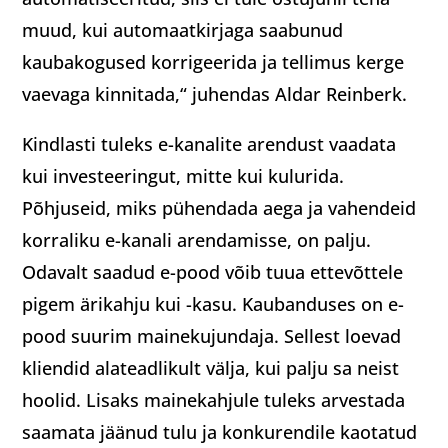
muud, kui automaatkirjaga saabunud
kaubakogused korrigeerida ja tellimus kerge
vaevaga kinnitada,“ juhendas Aldar Reinberk.
Kindlasti tuleks e-kanalite arendust vaadata
kui investeeringut, mitte kui kulurida.
Põhjuseid, miks pühendada aega ja vahendeid
korraliku e-kanali arendamisse, on palju.
Odavalt saadud e-pood võib tuua ettevõttele
pigem ärikahju kui -kasu. Kaubanduses on e-
pood suurim mainekujundaja. Sellest loevad
kliendid alateadlikult välja, kui palju sa neist
hoolid. Lisaks mainekahjule tuleks arvestada
saamata jäänud tulu ja konkurendile kaotatud