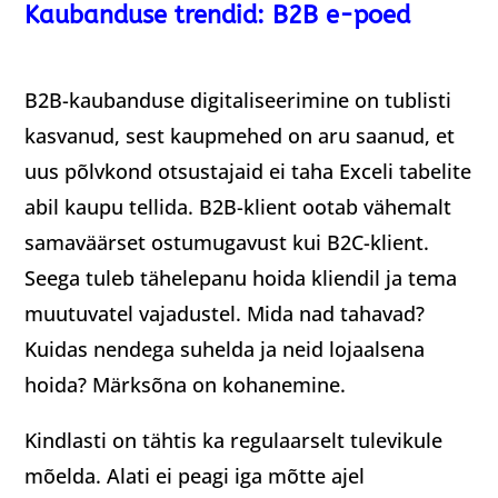
Kaubanduse trendid: B2B e-poed
B2B-kaubanduse digitaliseerimine on tublisti
kasvanud, sest kaupmehed on aru saanud, et
uus põlvkond otsustajaid ei taha Exceli tabelite
abil kaupu tellida. B2B-klient ootab vähemalt
samaväärset ostumugavust kui B2C-klient.
Seega tuleb tähelepanu hoida kliendil ja tema
muutuvatel vajadustel. Mida nad tahavad?
Kuidas nendega suhelda ja neid lojaalsena
hoida? Märksõna on kohanemine.
Kindlasti on tähtis ka regulaarselt tulevikule
mõelda. Alati ei peagi iga mõtte ajel