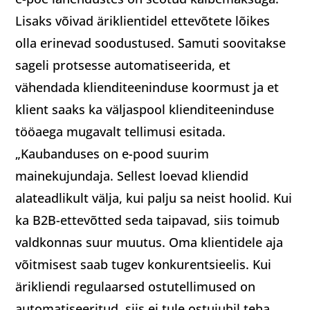
Lisaks võivad äriklientidel ettevõtete lõikes
olla erinevad soodustused. Samuti soovitakse
sageli protsesse automatiseerida, et
vähendada klienditeeninduse koormust ja et
klient saaks ka väljaspool klienditeeninduse
tööaega mugavalt tellimusi esitada.
„Kaubanduses on e-pood suurim
mainekujundaja. Sellest loevad kliendid
alateadlikult välja, kui palju sa neist hoolid. Kui
ka B2B-ettevõtted seda taipavad, siis toimub
valdkonnas suur muutus. Oma klientidele aja
võitmisest saab tugev konkurentsieelis. Kui
ärikliendi regulaarsed ostutellimused on
automatiseeritud, siis ei tule ostujuhil teha