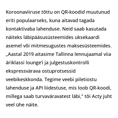
Koroonaviiruse tõttu on QR-koodid muutunud
eriti populaarseks, kuna aitavad tagada
kontaktivaba lahenduse. Neid saab kasutada
näiteks läbipääsusüsteemides uksekaardi
asemel või mitmesugustes maksesüsteemides.
„Aastal 2019 aitasime Tallinna lennujaamal viia
äriklassi lounge’i ja julgestuskontrolli
ekspressvärava ostuprotsessid
veebikeskkonda. Tegime veebi piletiostu
lahenduse ja API liidestuse, mis loob QR-koodi,
millega saab turvaväravatest läbi,“ tõi Acty juht
veel ühe näite.