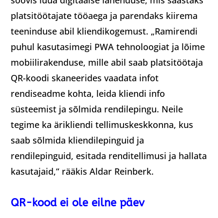
soovis luua digitaalse lahenduse, mis säästaks
platsitöötajate tööaega ja parendaks kiirema
teeninduse abil kliendikogemust. „Ramirendi
puhul kasutasimegi PWA tehnoloogiat ja lõime
mobiilirakenduse, mille abil saab platsitöötaja
QR-koodi skaneerides vaadata infot
rendiseadme kohta, leida kliendi info
süsteemist ja sõlmida rendilepingu. Neile
tegime ka ärikliendi tellimuskeskkonna, kus
saab sõlmida kliendilepinguid ja
rendilepinguid, esitada renditellimusi ja hallata
kasutajaid,“ rääkis Aldar Reinberk.
QR-kood ei ole eilne päev