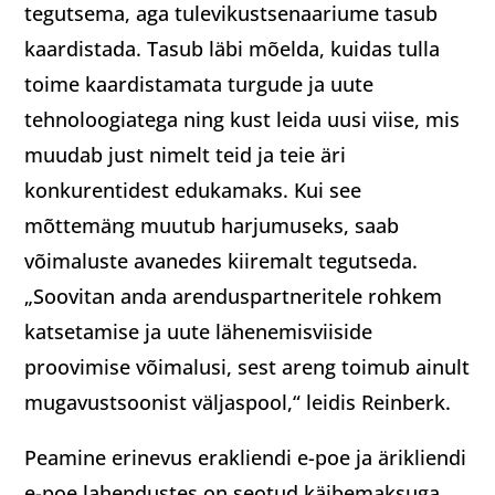
tegutsema, aga tulevikustsenaariume tasub
kaardistada. Tasub läbi mõelda, kuidas tulla
toime kaardistamata turgude ja uute
tehnoloogiatega ning kust leida uusi viise, mis
muudab just nimelt teid ja teie äri
konkurentidest edukamaks. Kui see
mõttemäng muutub harjumuseks, saab
võimaluste avanedes kiiremalt tegutseda.
„Soovitan anda arenduspartneritele rohkem
katsetamise ja uute lähenemisviiside
proovimise võimalusi, sest areng toimub ainult
mugavustsoonist väljaspool,“ leidis Reinberk.
Peamine erinevus erakliendi e-poe ja ärikliendi
e-poe lahendustes on seotud käibemaksuga.