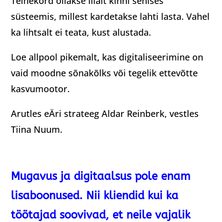
Teinekord ollakse liialt kinni senises
süsteemis, millest kardetakse lahti lasta. Vahel
ka lihtsalt ei teata, kust alustada.
Loe allpool pikemalt, kas digitaliseerimine on
vaid moodne sõnakõlks või tegelik ettevõtte
kasvumootor.
Arutles eÄri strateeg Aldar Reinberk, vestles
Tiina Nuum.
Mugavus ja digitaalsus pole enam
lisaboonused. Nii kliendid kui ka
töötajad soovivad, et neile vajalik